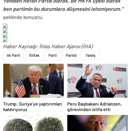
Yeniden Refah Partili olarak, bir MKYK üyesi olarak
ben partimin bu durumlara düşmesini istemiyorum.”
şeklinde konuştu.
Haber Kaynağı: İhlas Haber Ajansı (İHA)
Ak Parti
İttifak
Parti
Partisi
Yanlış
Trump: Suriye’ye yaptırımları
Peru Başbakanı Adrianzen,
kaldırıyoruz
görevinden istifa etti