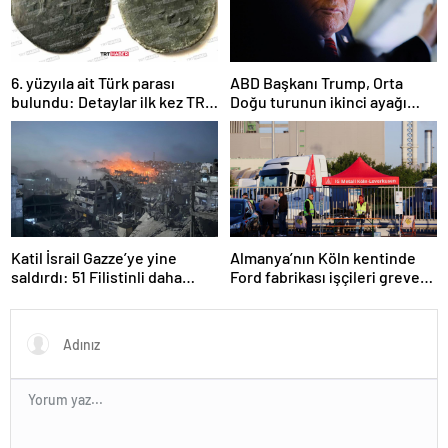
6. yüzyıla ait Türk parası
ABD Başkanı Trump, Orta
bulundu: Detaylar ilk kez TRT
Doğu turunun ikinci ayağı
Haber’de
Katar’da
Katil İsrail Gazze’ye yine
Almanya’nın Köln kentinde
saldırdı: 51 Filistinli daha
Ford fabrikası işçileri greve
hayatını kaybetti
gitti