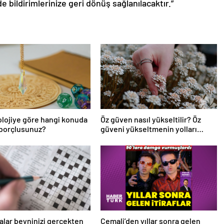
de bildirimlerinize geri dönüş sağlanılacaktır.”
lojiye göre hangi konuda
Öz güven nasıl yükseltilir? Öz
 borçlusunuz?
güveni yükseltmenin yolları
nelerdir?
lar beyninizi gerçekten
Cemali’den yıllar sonra gelen