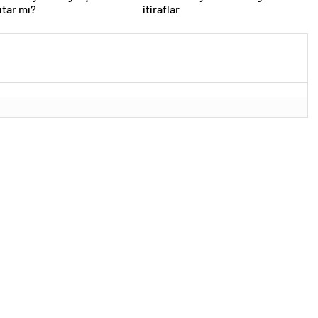
utar mı?
itiraflar