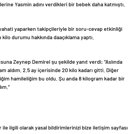
elerine
Yasmin
adını
verdikleri
bir
bebek
daha
katmıştı.
yahati
yaparken
takipçileriyle
bir
soru-
cevap
etkinliği
ı
kilo
durumu
hakkında
da
açıklama
yaptı.
usuna
Zeynep
Demirel
şu
şekilde
yanıt
verdi; “
Aslında
ram
aldım.
2.5
ay
içerisinde
20
kilo
kadarı
gitti.
Diğer
iğim
hamileliğim
bu
oldu.
Şu
anda
8
kilogram
kadar
bir
lım.”
le ilgili olarak yasal bildirimlerinizi bize iletişim sayfası