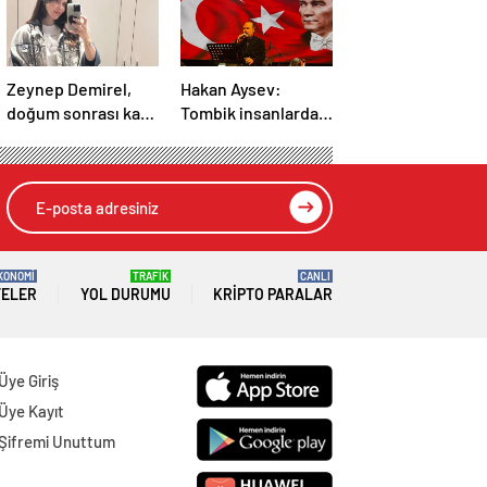
Zeynep Demirel,
Hakan Aysev:
doğum sonrası kaç
Tombik insanlardan
kilo verdiğini
zarar gelmez
açıkladı
KONOMİ
TRAFİK
CANLI
TELER
YOL DURUMU
KRIPTO PARALAR
Üye Giriş
Üye Kayıt
Şifremi Unuttum