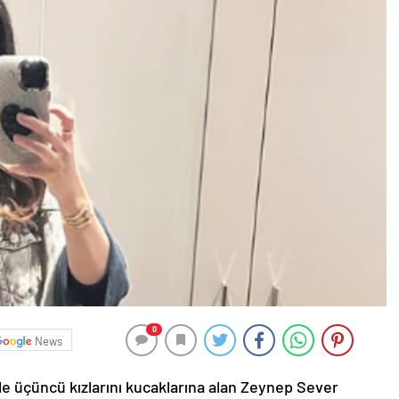
0
News
ile
üçüncü
kızlarını
kucaklarına
alan
Zeynep
Sever