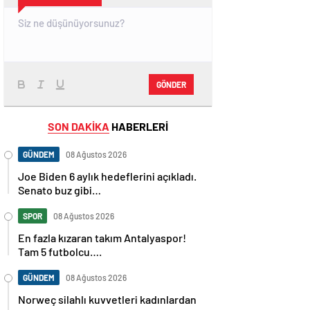
GÖNDER
SON DAKİKA
HABERLERİ
GÜNDEM
08 Ağustos 2026
Joe Biden 6 aylık hedeflerini açıkladı.
Senato buz gibi…
SPOR
08 Ağustos 2026
En fazla kızaran takım Antalyaspor!
Tam 5 futbolcu….
GÜNDEM
08 Ağustos 2026
Norweç silahlı kuvvetleri kadınlardan