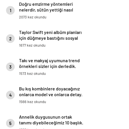
Doğru emzirme yöntemleri
nelerdir, sütün yettiği nasıl
1
anlaşılır?
2073 kez okundu
Taylor Swift yeni albüm planları
için düğmeye bastığını sosyal
2
medyadan duyurdu!
1677 kez okundu
Takı ve makyaj uyumuna trend
örnekleri sizler için derledik.
3
1573 kez okundu
Bu kış kombinlere doyacağınız
onlarca model ve onlarca detay.
4
1566 kez okundu
Annelik duygusunun ortak
tanımı diyebileceğimiz 10 başlık.
5