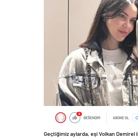
0
BEĞENDİM
ABONE OL
Geçtiğimiz
aylarda,
eşi
Volkan
Demirel