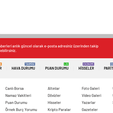
berleri anlık güncel olarak e-posta adresiniz üzerinden takip
ebilirsiniz.
K
TAHMİNİ
LİG
EKONOMİ
E
R
HAVA DURUMU
PUAN DURUMU
HISSELER
PARI
Canlı Borsa
Altınlar
Foto Galeri
Namaz Vakitleri
Dövizler
Video Galeri
Puan Durumu
Hisseler
Yazarlar
Örnek Burç Yorumu
Kripto Paralar
Gazeteler