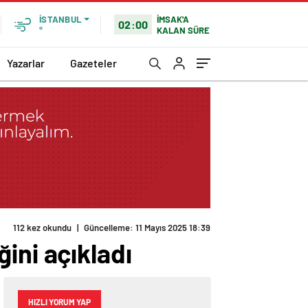
İMSAK'A
İSTANBUL
02:00
KALAN SÜRE
°
Yazarlar
Gazeteler
112 kez okundu
|
Güncelleme: 11 Mayıs 2025 18:39
ini açıkladı
HIZLI YORUM YAP