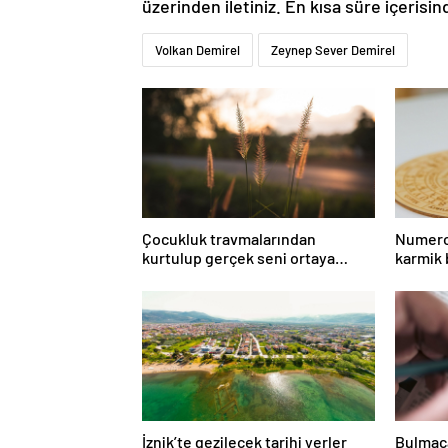
üzerinden iletiniz. En kısa süre içerisin
Volkan Demirel
Zeynep Sever Demirel
Çocukluk travmalarından
Numero
kurtulup gerçek seni ortaya
karmik
çıkar!
İznik’te gezilecek tarihi yerler
Bulmaca