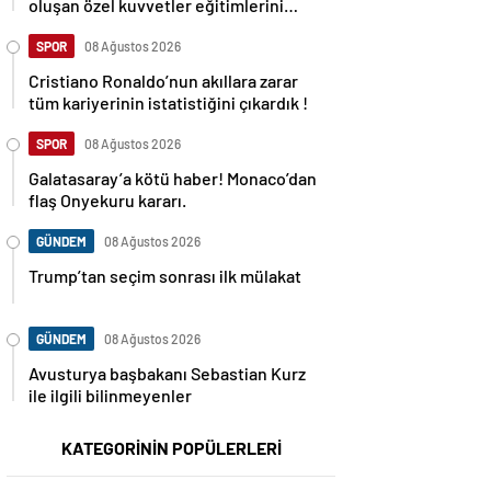
oluşan özel kuvvetler eğitimlerini
başlattı.
SPOR
08 Ağustos 2026
Cristiano Ronaldo’nun akıllara zarar
tüm kariyerinin istatistiğini çıkardık !
SPOR
08 Ağustos 2026
Galatasaray’a kötü haber! Monaco’dan
flaş Onyekuru kararı.
GÜNDEM
08 Ağustos 2026
Trump’tan seçim sonrası ilk mülakat
GÜNDEM
08 Ağustos 2026
Avusturya başbakanı Sebastian Kurz
ile ilgili bilinmeyenler
KATEGORİNİN POPÜLERLERİ