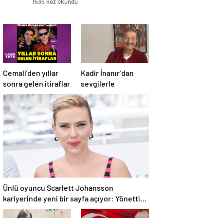
1535 kez okundu
Cemali’den yıllar
Kadir İnanır’dan
sonra gelen itiraflar
sevgilerle
Ünlü oyuncu Scarlett Johansson
kariyerinde yeni bir sayfa açıyor: Yönettiği
ilk film Cannes’da