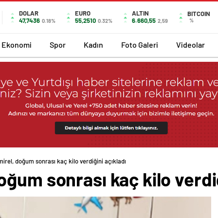
DOLAR
EURO
ALTIN
BITCOIN
47,7436
55,2510
6.660,55
%
0.18%
0.32%
2,59
Ekonomi
Spor
Kadın
Foto Galeri
Videolar
rel, doğum sonrası kaç kilo verdiğini açıkladı
ğum sonrası kaç kilo verdiğ