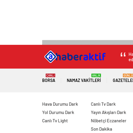
Ha
ed
CANLI
ANLIK
GÜNLÜ
BORSA
NAMAZ VAKITLERI
GAZETELE
Hava Durumu Dark
Canlı Tv Dark
Yol Durumu Dark
Yayın Akışları Dark
Canlı Tv Light
Nöbetçi Eczaneler
Son Dakika