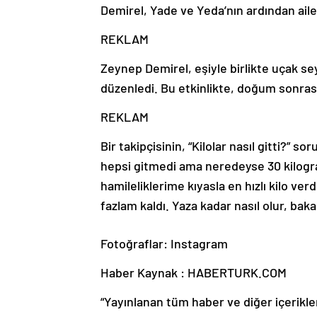
Demirel,
Yade
ve
Yeda’nın
ardından
ail
REKLAM
Zeynep Demirel,
eşiyle
birlikte
uçak
se
düzenledi.
Bu
etkinlikte,
doğum
sonras
REKLAM
Bir
takipçisinin, “
Kilolar
nasıl
gitti?”
sor
hepsi
gitmedi
ama
neredeyse
30
kilog
hamileliklerime
kıyasla
en
hızlı
kilo
verd
fazlam
kaldı.
Yaza
kadar
nasıl
olur,
baka
Fotoğraflar: Instagram
Haber Kaynak : HABERTURK.COM
“Yayınlanan tüm haber ve diğer içerikler i