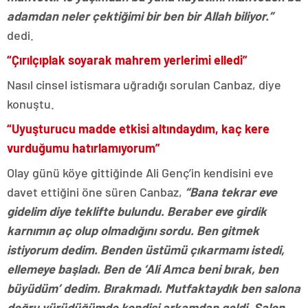
adamdan neler çektiğimi bir ben bir Allah biliyor.”
dedi.
“Çırılçıplak soyarak mahrem yerlerimi elledi”
Nasıl cinsel istismara uğradığı sorulan Canbaz, diye
konuştu.
“Uyuşturucu madde etkisi altındaydım, kaç kere
vurduğumu hatırlamıyorum”
Olay günü köye gittiğinde Ali Genç’in kendisini eve
davet ettiğini öne süren Canbaz,
“Bana tekrar eve
gidelim diye teklifte bulundu. Beraber eve girdik
karnımın aç olup olmadığını sordu. Ben gitmek
istiyorum dedim. Benden üstümü çıkarmamı istedi,
ellemeye başladı. Ben de ‘Ali Amca beni bırak, ben
büyüdüm’ dedim. Bırakmadı. Mutfaktaydık ben salona
doğru yürüdüğümde kendisi arkamdan geldi. Salon