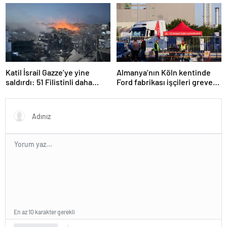
Haber’de
Katar’da
Katil İsrail Gazze’ye yine
Almanya’nın Köln kentinde
saldırdı: 51 Filistinli daha
Ford fabrikası işçileri greve
hayatını kaybetti
gitti
En az 10 karakter gerekli