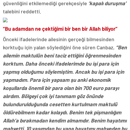
güvenliğini etkilemediği gerekçesiyle
‘kapalı duruşma’
talebini reddetti.
“Bu adamdan ne çektiğimi bir ben bir Allah biliyor”
Önceki ifadelerinde ailesinin gerçeği bilmesinden
korktuğu için yalan söylediğini öne süren Canbaz,
“Ben
ailemin maktulün beni taciz ettiğini öğrenmesinden
korktum. Daha önceki ifadelerimde bu işi para için
yapmış olduğumu söylemiştim. Ancak bu işi para için
yapmadım. Para için yapsam şu anki ekonomik
koşullarda önemli bir para olan bin 700 euro parayı
alırdım. Bölgeyi çok iyi tanımam göz önünde
bulundurulduğunda cesetten kurtulmam maktulü
öldürebilmem kadar kolaydı. Benim tek pişmanlığım
Allah’a bırakmadan kendim almamdır. Benim hayatımı
mahvetti. 10 yaşımdan bu yana hayatımı mahveden bu