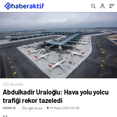
223 okunma
Abdulkadir Uraloğlu: Hava yolu yolcu
trafiği rekor tazeledi
19 Mayıs 2024 00:09
ABONE OL
News
AA