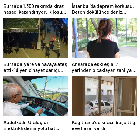
Bursa’da 1.350 rakımda kiraz
İstanbul’da deprem korkusu:
hasadı kazandırıyor: Kilosu
Beton dökülünce deniz
80 lira
kabukları ortaya çıktı
Bursa’da ‘yere ve havaya ateş
Ankara’da eski eşini 7
ettik’ diyen cinayet sanığı
yerinden bıçaklayan zanlıya 9
kardeşlere indirimsiz
ayda tahliye
müebbet hapis
Abdulkadir Uraloğlu:
Kağıthane’de kiracı, boşalttığı
Elektrikli demir yolu hat
eve hasar verdi
uzunluğunu 7 bin 142
kilometreye yükselttik