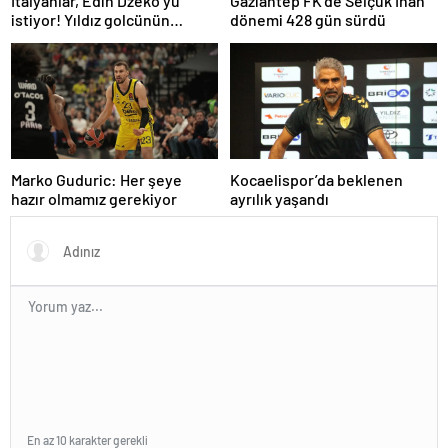
İtalyanlar, Edin Dzeko’yu
Gaziantep FK’de Selçuk İnan
istiyor! Yıldız golcünün
dönemi 428 gün sürdü
transfer kararı şaşırttı…
Marko Guduric: Her şeye
Kocaelispor’da beklenen
hazır olmamız gerekiyor
ayrılık yaşandı
En az 10 karakter gerekli