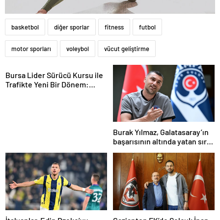
basketbol
diğer sporlar
fitness
futbol
motor sporları
voleybol
vücut geliştirme
Bursa Lider Sürücü Kursu ile
Trafikte Yeni Bir Dönem:
Osmangazi’de Eğitim Kalitesi
Zirveye Çıktı!
Burak Yılmaz, Galatasaray’ın
başarısının altında yatan sırrı
açıkladı