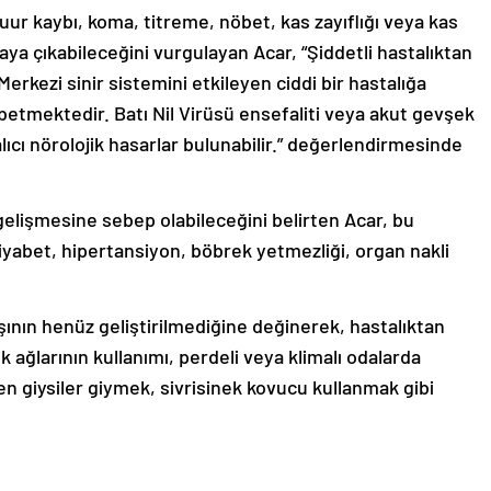
şuur kaybı, koma, titreme, nöbet, kas zayıflığı veya kas
rtaya çıkabileceğini vurgulayan Acar, “Şiddetli hastalıktan
Merkezi sinir sistemini etkileyen ciddi bir hastalığa
ybetmektedir. Batı Nil Virüsü ensefaliti veya akut gevşek
alıcı nörolojik hasarlar bulunabilir.” değerlendirmesinde
gelişmesine sebep olabileceğini belirten Acar, bu
diyabet, hipertansiyon, böbrek yetmezliği, organ nakli
aşının henüz geliştirilmediğine değinerek, hastalıktan
 ağlarının kullanımı, perdeli veya klimalı odalarda
giysiler giymek, sivrisinek kovucu kullanmak gibi