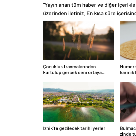
“Yayınlanan tüm haber ve diğer içerikler i
üzerinden iletiniz. En kısa süre içerisin
Çocukluk travmalarından
Numero
kurtulup gerçek seni ortaya
karmik
çıkar!
İznik’te gezilecek tarihi yerler
Bulmaca
zinde t