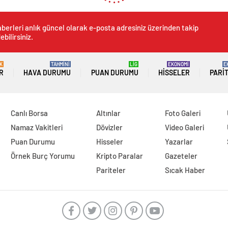
berleri anlık güncel olarak e-posta adresiniz üzerinden takip
ebilirsiniz.
K
TAHMİNİ
LİG
EKONOMİ
E
R
HAVA DURUMU
PUAN DURUMU
HISSELER
PARI
Canlı Borsa
Altınlar
Foto Galeri
Namaz Vakitleri
Dövizler
Video Galeri
Puan Durumu
Hisseler
Yazarlar
Örnek Burç Yorumu
Kripto Paralar
Gazeteler
Pariteler
Sıcak Haber