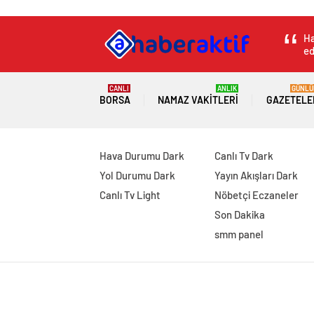
Ha
ed
CANLI
ANLIK
GÜNLÜ
BORSA
NAMAZ VAKITLERI
GAZETELE
Hava Durumu Dark
Canlı Tv Dark
Yol Durumu Dark
Yayın Akışları Dark
Canlı Tv Light
Nöbetçi Eczaneler
Son Dakika
smm panel