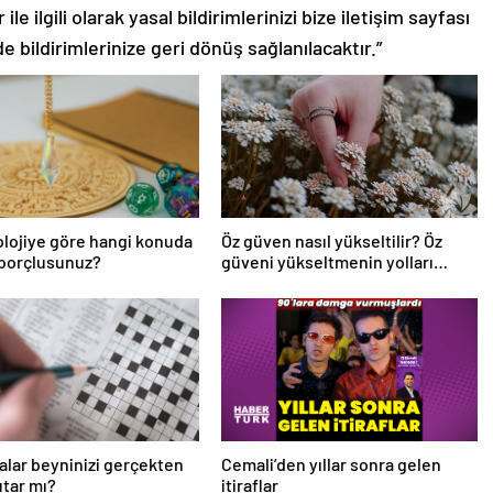
le ilgili olarak yasal bildirimlerinizi bize iletişim sayfası
de bildirimlerinize geri dönüş sağlanılacaktır.”
lojiye göre hangi konuda
Öz güven nasıl yükseltilir? Öz
 borçlusunuz?
güveni yükseltmenin yolları
nelerdir?
lar beyninizi gerçekten
Cemali’den yıllar sonra gelen
utar mı?
itiraflar