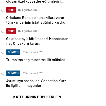
oluşan özel kuvvetler eğitimlerini
başlattı.
SPOR
07 Ağustos 2026
Cristiano Ronaldo’nun akıllara zarar
tüm kariyerinin istatistiğini çıkardık !
SPOR
07 Ağustos 2026
Galatasaray’a kötü haber! Monaco’dan
flaş Onyekuru kararı.
GÜNDEM
07 Ağustos 2026
Trump’tan seçim sonrası ilk mülakat
GÜNDEM
07 Ağustos 2026
Avusturya başbakanı Sebastian Kurz
ile ilgili bilinmeyenler
KATEGORİNİN POPÜLERLERİ