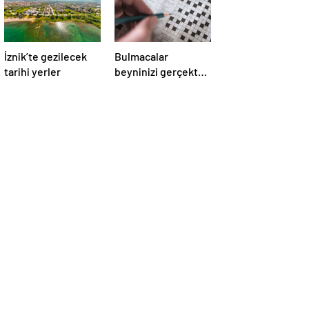
İznik’te gezilecek
Bulmacalar
tarihi yerler
beyninizi gerçekten
zinde tutar mı?