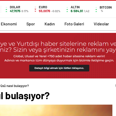
DOLAR
EURO
ALTIN
BITCOIN
47,7075
55,0076
6.584,91
%
0.17%
-0.02%
1,42
Ekonomi
Spor
Kadın
Foto Galeri
Videolar
irüsü nasıl bulaşıyor?
ıl bulaşıyor?