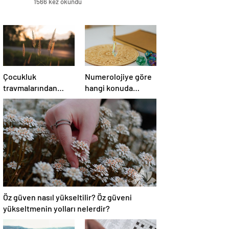
1566 kez okundu
Çocukluk
Numerolojiye göre
travmalarından
hangi konuda
kurtulup gerçek
karmik
seni ortaya çıkar!
borçlusunuz?
Öz güven nasıl yükseltilir? Öz güveni
yükseltmenin yolları nelerdir?