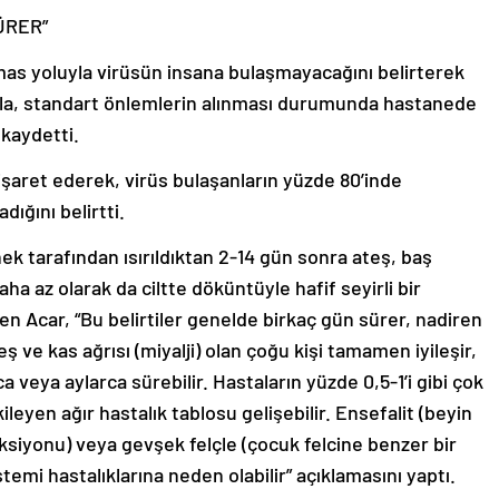
ÜRER”
emas yoluyla virüsün insana bulaşmayacağını belirterek
a, standart önlemlerin alınması durumunda hastanede
 kaydetti.
a işaret ederek, virüs bulaşanların yüzde 80’inde
dığını belirtti.
nek tarafından ısırıldıktan 2-14 gün sonra ateş, baş
aha az olarak da ciltte döküntüyle hafif seyirli bir
en Acar, “Bu belirtiler genelde birkaç gün sürer, nadiren
eş ve kas ağrısı (miyalji) olan çoğu kişi tamamen iyileşir,
veya aylarca sürebilir. Hastaların yüzde 0,5-1’i gibi çok
kileyen ağır hastalık tablosu gelişebilir. Ensefalit (beyin
feksiyonu) veya gevşek felçle (çocuk felcine benzer bir
stemi hastalıklarına neden olabilir” açıklamasını yaptı.