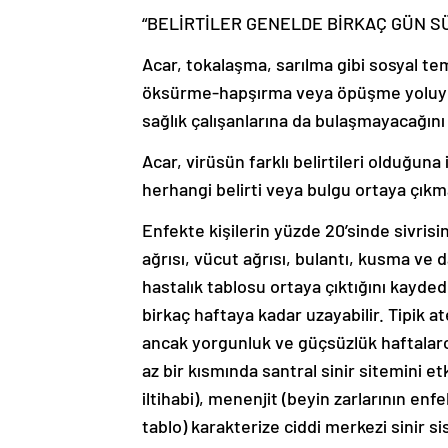
“BELİRTİLER GENELDE BİRKAÇ GÜN S
Acar, tokalaşma, sarılma gibi sosyal t
öksürme-hapşırma veya öpüşme yoluyl
sağlık çalışanlarına da bulaşmayacağını
Acar, virüsün farklı belirtileri olduğun
herhangi belirti veya bulgu ortaya çıkma
Enfekte kişilerin yüzde 20’sinde sivrisi
ağrısı, vücut ağrısı, bulantı, kusma ve d
hastalık tablosu ortaya çıktığını kayded
birkaç haftaya kadar uzayabilir. Tipik at
ancak yorgunluk ve güçsüzlük haftalarca 
az bir kısmında santral sinir sitemini et
iltihabi), menenjit (beyin zarlarının en
tablo) karakterize ciddi merkezi sinir si