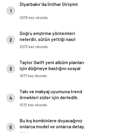
Diyarbakır’da İntihar Girişimi
1
2079 kez okundu
Doğru emzirme yöntemleri
nelerdir, sütün yettiği nasıl
2
anlaşılır?
2073 kez okundu
Taylor Swift yeni albüm planları
için düğmeye bastığını sosyal
3
medyadan duyurdu!
1677 kez okundu
Takı ve makyaj uyumuna trend
örnekleri sizler için derledik.
4
1572 kez okundu
Bu kış kombinlere doyacağınız
onlarca model ve onlarca detay.
5