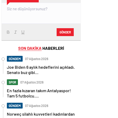
GÖNDER
SON DAKİKA
HABERLERİ
GÜNDEM
07 Ağustos 2026
Joe Biden 6 aylık hedeflerini açıkladı.
Senato buz gibi…
SPOR
07 Ağustos 2026
En fazla kızaran takım Antalyaspor!
Tam 5 futbolcu….
GÜNDEM
07 Ağustos 2026
Norweç silahlı kuvvetleri kadınlardan