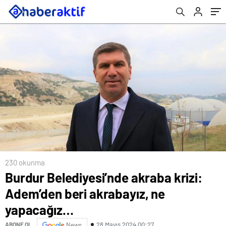
230 okunma
Burdur Belediyesi’nde akraba krizi:
Adem’den beri akrabayız, ne
yapacağız…
28 Mayıs 2024 00:27
ABONE OL
News