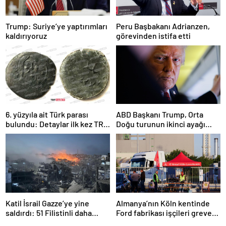
Trump: Suriye’ye yaptırımları
Peru Başbakanı Adrianzen,
kaldırıyoruz
görevinden istifa etti
6. yüzyıla ait Türk parası
ABD Başkanı Trump, Orta
bulundu: Detaylar ilk kez TRT
Doğu turunun ikinci ayağı
Haber’de
Katar’da
Katil İsrail Gazze’ye yine
Almanya’nın Köln kentinde
saldırdı: 51 Filistinli daha
Ford fabrikası işçileri greve
hayatını kaybetti
gitti