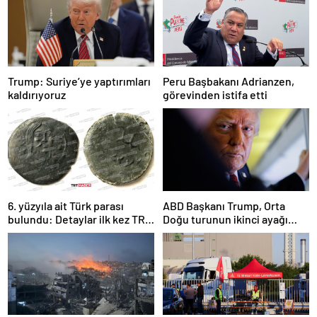
Trump: Suriye’ye yaptırımları
Peru Başbakanı Adrianzen,
kaldırıyoruz
görevinden istifa etti
6. yüzyıla ait Türk parası
ABD Başkanı Trump, Orta
bulundu: Detaylar ilk kez TRT
Doğu turunun ikinci ayağı
Haber’de
Katar’da