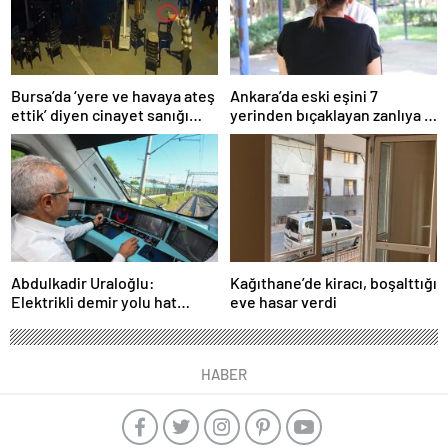
Bursa’da ‘yere ve havaya ateş
Ankara’da eski eşini 7
ettik’ diyen cinayet sanığı
yerinden bıçaklayan zanlıya 9
kardeşlere indirimsiz
ayda tahliye
müebbet hapis
Abdulkadir Uraloğlu:
Kağıthane’de kiracı, boşalttığı
Elektrikli demir yolu hat
eve hasar verdi
uzunluğunu 7 bin 142
kilometreye yükselttik
HABER