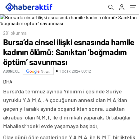
savunması
281 okunma
Bursa’da cinsel ilişki esnasında hamile
kadının ölümü: Sanıktan ‘boğmadım
öptüm’ savunması
1 Ocak 2024 00:12
ABONE OL
News
DHA
Bursa’da temmuz ayında Yıldırım ilçesinde Suriye
uyruklu Y.A.M.A., 4 çocuğunun annesi olan M.A.’dan
geçen yıl aralık ayında boşandıktan sonra, uzaktan
akrabası olan N.M.T. ile dini nikah yaparak, Ortabağlar
Mahallesi’ndeki evde yaşamaya başladı.
Olay günü öğle saatlerinde Y.A.M.A. ile N.M.T. birliktelik