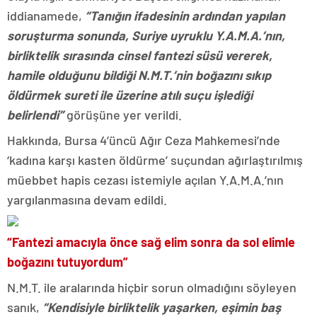
iddianamede,
“Tanığın ifadesinin ardından yapılan
soruşturma sonunda, Suriye uyruklu Y.A.M.A.’nın,
birliktelik sırasında cinsel fantezi süsü vererek,
hamile olduğunu bildiği N.M.T.’nin boğazını sıkıp
öldürmek sureti ile üzerine atılı suçu işlediği
belirlendi”
görüşüne yer verildi.
Hakkında, Bursa 4’üncü Ağır Ceza Mahkemesi’nde
‘kadına karşı kasten öldürme’ suçundan ağırlaştırılmış
müebbet hapis cezası istemiyle açılan Y.A.M.A.’nın
yargılanmasına devam edildi.
“Fantezi amacıyla önce sağ elim sonra da sol elimle
boğazını tutuyordum”
N.M.T. ile aralarında hiçbir sorun olmadığını söyleyen
sanık,
“Kendisiyle birliktelik yaşarken, eşimin baş