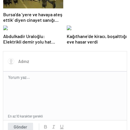
Bursa’da ‘yere ve havaya ateş
ettik’ diyen cinayet sanığı
kardeşlere indirimsiz
müebbet hapis
Abdulkadir Uraloğlu:
Kağıthane’de kiracı, boşalttığı
Elektrikli demir yolu hat
eve hasar verdi
uzunluğunu 7 bin 142
kilometreye yükselttik
En az 10 karakter gerekli
Gönder