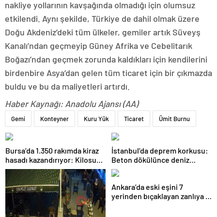
nakliye yollarının kavşağında olmadığı için olumsuz
etkilendi. Aynı şekilde, Türkiye de dahil olmak üzere
Doğu Akdeniz’deki tüm ülkeler, gemiler artık Süveyş
Kanalı’ndan geçmeyip Güney Afrika ve Cebelitarık
Boğazı’ndan geçmek zorunda kaldıkları için kendilerini
birdenbire Asya’dan gelen tüm ticaret için bir çıkmazda
buldu ve bu da maliyetleri artırdı.
Haber Kaynağı: Anadolu Ajansı (AA)
Gemi
Konteyner
Kuru Yük
Ticaret
Ümit Burnu
Bursa’da 1.350 rakımda kiraz
İstanbul’da deprem korkusu:
hasadı kazandırıyor: Kilosu
Beton dökülünce deniz
80 lira
kabukları ortaya çıktı
Ankara’da eski eşini 7
yerinden bıçaklayan zanlıya 9
ayda tahliye