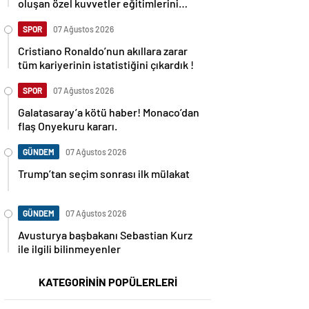
oluşan özel kuvvetler eğitimlerini
başlattı.
SPOR
07 Ağustos 2026
Cristiano Ronaldo’nun akıllara zarar
tüm kariyerinin istatistiğini çıkardık !
SPOR
07 Ağustos 2026
Galatasaray’a kötü haber! Monaco’dan
flaş Onyekuru kararı.
GÜNDEM
07 Ağustos 2026
Trump’tan seçim sonrası ilk mülakat
GÜNDEM
07 Ağustos 2026
Avusturya başbakanı Sebastian Kurz
ile ilgili bilinmeyenler
KATEGORİNİN POPÜLERLERİ