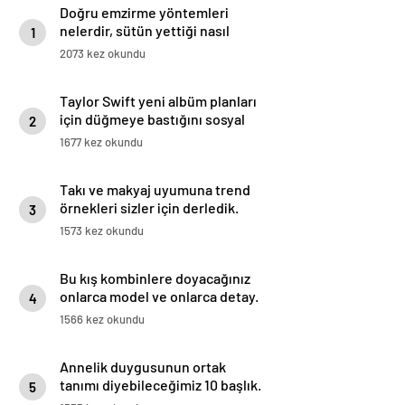
Doğru emzirme yöntemleri
nelerdir, sütün yettiği nasıl
1
anlaşılır?
2073 kez okundu
Taylor Swift yeni albüm planları
için düğmeye bastığını sosyal
2
medyadan duyurdu!
1677 kez okundu
Takı ve makyaj uyumuna trend
örnekleri sizler için derledik.
3
1573 kez okundu
Bu kış kombinlere doyacağınız
onlarca model ve onlarca detay.
4
1566 kez okundu
Annelik duygusunun ortak
tanımı diyebileceğimiz 10 başlık.
5