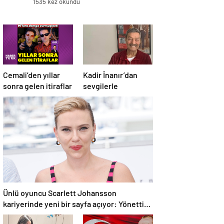
1535 kez okundu
Cemali’den yıllar
Kadir İnanır’dan
sonra gelen itiraflar
sevgilerle
Ünlü oyuncu Scarlett Johansson
kariyerinde yeni bir sayfa açıyor: Yönettiği
ilk film Cannes’da