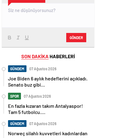
GÖNDER
SON DAKİKA
HABERLERİ
GÜNDEM
07 Ağustos 2026
Joe Biden 6 aylık hedeflerini açıkladı.
Senato buz gibi…
SPOR
07 Ağustos 2026
En fazla kızaran takım Antalyaspor!
Tam 5 futbolcu….
GÜNDEM
07 Ağustos 2026
Norweç silahlı kuvvetleri kadınlardan