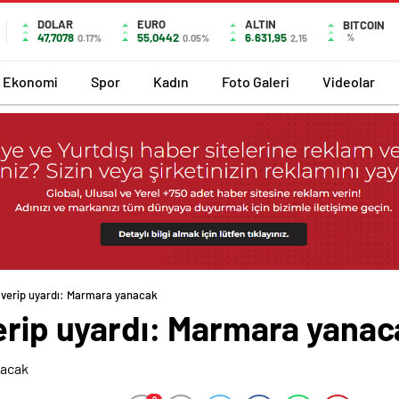
DOLAR
EURO
ALTIN
BITCOIN
47,7078
55,0442
6.631,95
%
0.17%
0.05%
2,15
Ekonomi
Spor
Kadın
Foto Galeri
Videolar
t verip uyardı: Marmara yanacak
verip uyardı: Marmara yanac