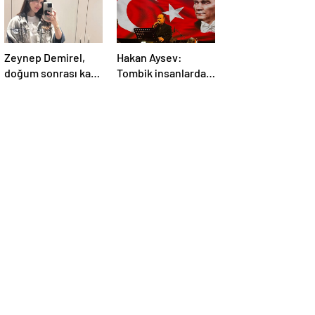
Zeynep Demirel,
Hakan Aysev:
doğum sonrası kaç
Tombik insanlardan
kilo verdiğini
zarar gelmez
açıkladı