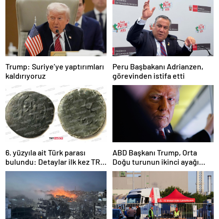
Trump: Suriye’ye yaptırımları
Peru Başbakanı Adrianzen,
kaldırıyoruz
görevinden istifa etti
6. yüzyıla ait Türk parası
ABD Başkanı Trump, Orta
bulundu: Detaylar ilk kez TRT
Doğu turunun ikinci ayağı
Haber’de
Katar’da