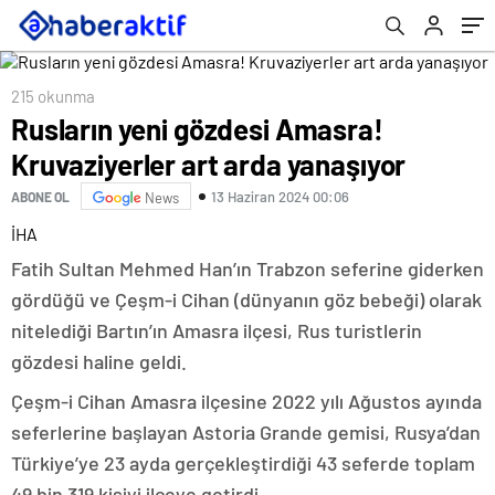
215 okunma
Rusların yeni gözdesi Amasra!
Kruvaziyerler art arda yanaşıyor
13 Haziran 2024 00:06
ABONE OL
News
İHA
Fatih Sultan Mehmed Han’ın Trabzon seferine giderken
gördüğü ve Çeşm-i Cihan (dünyanın göz bebeği) olarak
nitelediği Bartın’ın Amasra ilçesi, Rus turistlerin
gözdesi haline geldi.
Çeşm-i Cihan Amasra ilçesine 2022 yılı Ağustos ayında
seferlerine başlayan Astoria Grande gemisi, Rusya’dan
Türkiye’ye 23 ayda gerçekleştirdiği 43 seferde toplam
49 bin 319 kişiyi ilçeye getirdi.