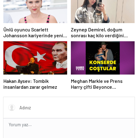
Ünlü oyuncu Scarlett
Zeynep Demirel, doğum
Johansson kariyerinde yeni
sonrası kaç kilo verdiğini
bir sayfa açıyor: Yönettiği ilk
açıkladı
film Cannes’da
Meghan Markle ve Prens
Hakan Aysev: Tombik
Harry çifti Beyonce
insanlardan zarar gelmez
konserinde coştu