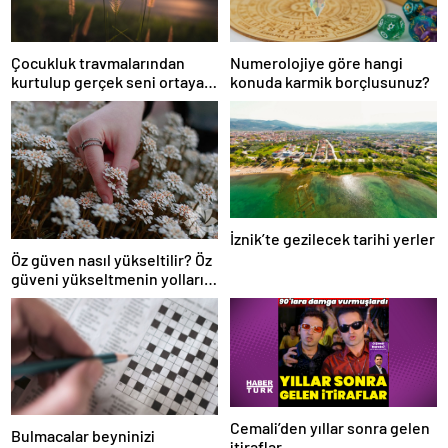
Çocukluk travmalarından
Numerolojiye göre hangi
kurtulup gerçek seni ortaya
konuda karmik borçlusunuz?
çıkar!
İznik’te gezilecek tarihi yerler
Öz güven nasıl yükseltilir? Öz
güveni yükseltmenin yolları
nelerdir?
Cemali’den yıllar sonra gelen
Bulmacalar beyninizi
itiraflar