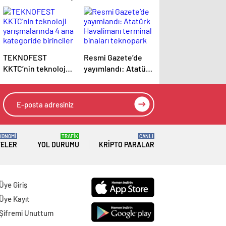
TEKNOFEST
Resmi Gazete’de
KKTC’nin teknoloji
yayımlandı: Atatürk
yarışmalarında 4
Havalimanı terminal
ana kategoride
binaları teknopark
birinciler belli oldu
ilan edildi
KONOMİ
TRAFİK
CANLI
TELER
YOL DURUMU
KRIPTO PARALAR
Üye Giriş
Üye Kayıt
Şifremi Unuttum