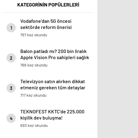
KATEGORİNİN POPÜLERLERİ
Vodafone’dan 5G öncesi
sektörde reform önerisi
1
797 kez okundu
Balon patladı mı? 200 bin liralık
Apple Vision Pro sahipleri sağlık
2
sorunlarından şikayetçi
766 kez okundu
Televizyon satın alırken dikkat
etmeniz gereken tüm detaylar
3
717 kez okundu
TEKNOFEST KKTC’de 225.000
kişilik dev buluşma!
4
693 kez okundu