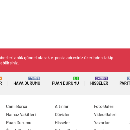
berleri anlık güncel olarak e-posta adresiniz üzerinden takip
ebilirsiniz.
K
TAHMİNİ
LİG
EKONOMİ
E
R
HAVA DURUMU
PUAN DURUMU
HISSELER
PARI
Canlı Borsa
Altınlar
Foto Galeri
Namaz Vakitleri
Dövizler
Video Galeri
Puan Durumu
Hisseler
Yazarlar