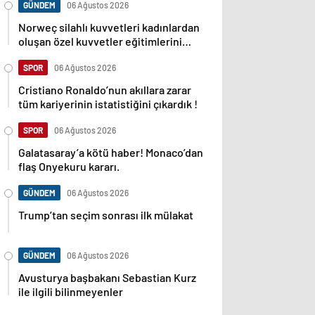
GÜNDEM
06 Ağustos 2026
Norweç silahlı kuvvetleri kadınlardan
oluşan özel kuvvetler eğitimlerini
başlattı.
SPOR
06 Ağustos 2026
Cristiano Ronaldo’nun akıllara zarar
tüm kariyerinin istatistiğini çıkardık !
SPOR
06 Ağustos 2026
Galatasaray’a kötü haber! Monaco’dan
flaş Onyekuru kararı.
GÜNDEM
06 Ağustos 2026
Trump’tan seçim sonrası ilk mülakat
GÜNDEM
06 Ağustos 2026
Avusturya başbakanı Sebastian Kurz
ile ilgili bilinmeyenler