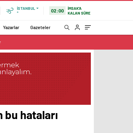
İMSAK'A
İSTANBUL
02:00
KALAN SÜRE
°
Yazarlar
Gazeteler
r
 bu hataları