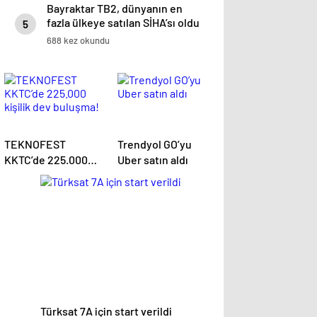
Bayraktar TB2, dünyanın en
fazla ülkeye satılan SİHA’sı oldu
5
688 kez okundu
TEKNOFEST
Trendyol GO’yu
KKTC’de 225.000
Uber satın aldı
kişilik dev buluşma!
Türksat 7A için start verildi