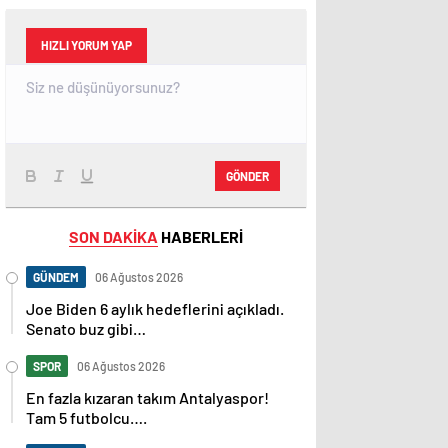
HIZLI YORUM YAP
GÖNDER
SON DAKİKA
HABERLERİ
GÜNDEM
06 Ağustos 2026
Joe Biden 6 aylık hedeflerini açıkladı.
Senato buz gibi…
SPOR
06 Ağustos 2026
En fazla kızaran takım Antalyaspor!
Tam 5 futbolcu….