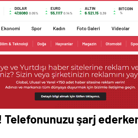
DOLAR
EURO
ALTIN
BITCOIN
47,6080
55,1117
6.521,15
%
0.05%
0.14%
0,39
Ekonomi
Spor
Kadın
Foto Galeri
Videolar
Bilim & Teknoloji
Doğa
Hayvanlar
Magazin
Otomobil
Spo
 Telefonunuzu şarj ederken