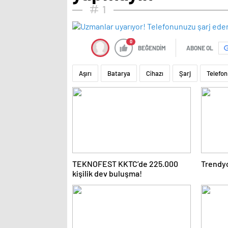
1
0
BEĞENDİM
ABONE OL
Aşırı
Batarya
Cihazı
Şarj
Telefon
TEKNOFEST KKTC’de 225.000
Trendyo
kişilik dev buluşma!