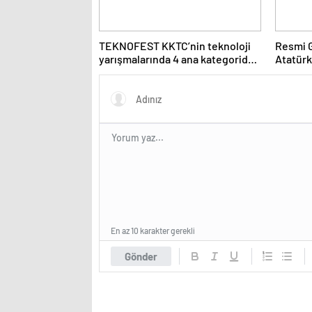
TEKNOFEST KKTC’nin teknoloji
Resmi G
yarışmalarında 4 ana kategoride
Atatürk
birinciler belli oldu
binaları
En az 10 karakter gerekli
Gönder