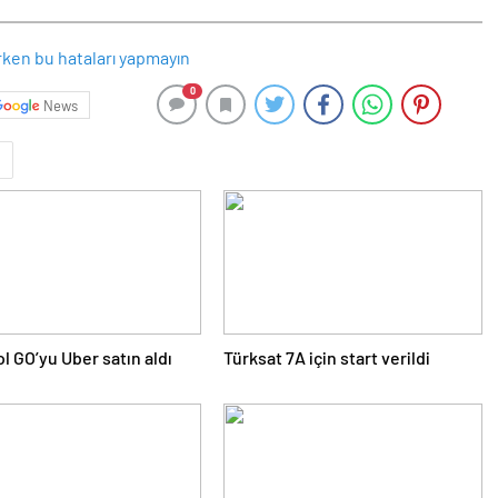
0
News
l GO’yu Uber satın aldı
Türksat 7A için start verildi