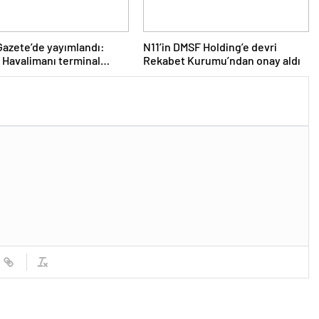
azete’de yayımlandı:
N11’in DMSF Holding’e devri
 Havalimanı terminal
Rekabet Kurumu’ndan onay aldı
 teknopark ilan edildi