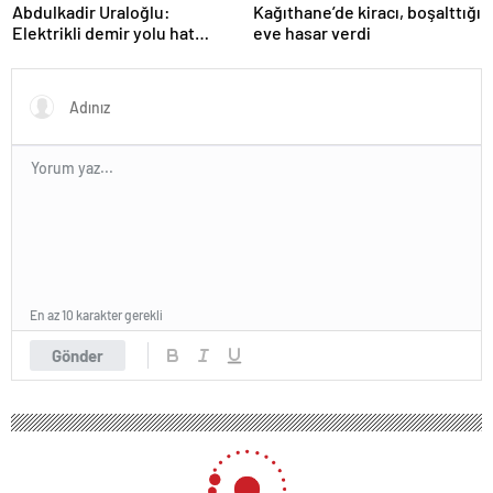
Abdulkadir Uraloğlu:
Kağıthane’de kiracı, boşalttığı
Elektrikli demir yolu hat
eve hasar verdi
uzunluğunu 7 bin 142
kilometreye yükselttik
En az 10 karakter gerekli
Gönder