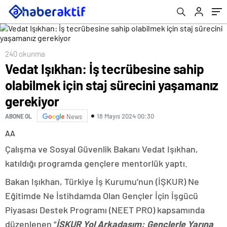
gerekiyor
240 okunma
Vedat Işıkhan: İş tecrübesine sahip
olabilmek için staj sürecini yaşamanız
gerekiyor
18 Mayıs 2024 00:30
ABONE OL
News
AA
Çalışma ve Sosyal Güvenlik Bakanı Vedat Işıkhan,
katıldığı programda gençlere mentorlük yaptı.
Bakan Işıkhan, Türkiye İş Kurumu’nun (İŞKUR) Ne
Eğitimde Ne İstihdamda Olan Gençler İçin İşgücü
Piyasası Destek Programı (NEET PRO) kapsamında
düzenlenen “
İŞKUR Yol Arkadaşım: Gençlerle Yarına