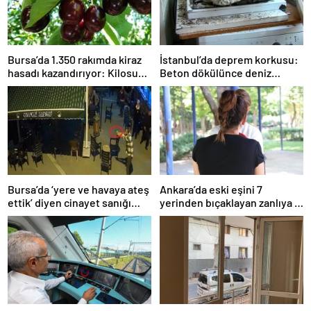
Bursa’da 1.350 rakımda kiraz
İstanbul’da deprem korkusu:
hasadı kazandırıyor: Kilosu
Beton dökülünce deniz
80 lira
kabukları ortaya çıktı
Bursa’da ‘yere ve havaya ateş
Ankara’da eski eşini 7
ettik’ diyen cinayet sanığı
yerinden bıçaklayan zanlıya 9
kardeşlere indirimsiz
ayda tahliye
müebbet hapis